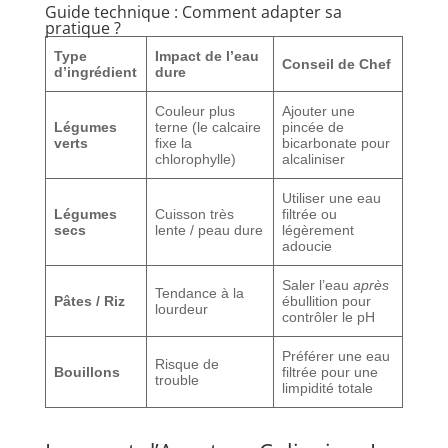
Guide technique : Comment adapter sa
pratique ?
Type
Impact de l’eau
Conseil de Chef
d’ingrédient
dure
Couleur plus
Ajouter une
Légumes
terne (le calcaire
pincée de
verts
fixe la
bicarbonate pour
chlorophylle)
alcaliniser
Utiliser une eau
Légumes
Cuisson très
filtrée ou
secs
lente / peau dure
légèrement
adoucie
Saler l’eau
après
Tendance à la
Pâtes / Riz
ébullition pour
lourdeur
contrôler le pH
Préférer une eau
Risque de
Bouillons
filtrée pour une
trouble
limpidité totale