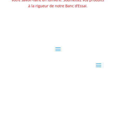
à la rigueur de notre Banc d’Essai.
Allez au banc d'essai
www.aventureculinaire.fr
2026
« L’abus d’alcool est dangereux pour la santé, à
consommer avec modération »