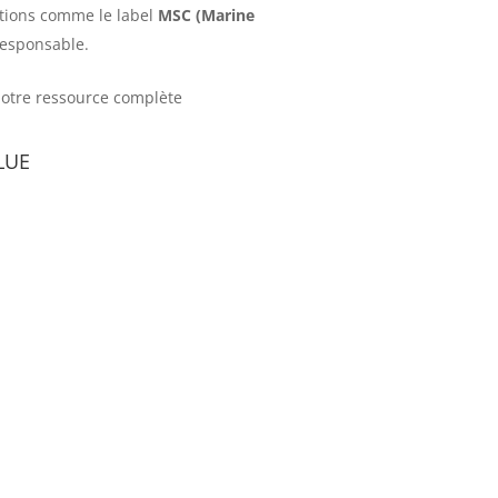
cations comme le label
MSC (Marine
responsable.
 notre ressource complète
lue