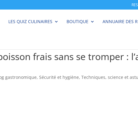
RE
LES QUIZ CULINAIRES
BOUTIQUE
ANNUAIRE DES 
isson frais sans se tromper : l’a
log gastronomique
,
Sécurité et hygiène
,
Techniques, science et ast