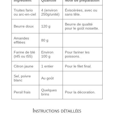
Ingrédient
Quantité
Note de préparation
Truites fario
4 (environ
Éviscérées, avec ou
ou arc-en-ciel
250g/unité)
sans tête.
Beurre de qualité
Beurre doux
120 g
pour le goût noisette.
Amandes
80 g
effilées
Farine de blé
Environ
Pour fariner les
(t45 ou t55)
100 g
poissons.
Citron jaune
1 entier
Pour le filet final.
Sel, poivre
Au goût
blanc
Quelques
Persil frais
Pour la décoration.
brins
Instructions détaillées