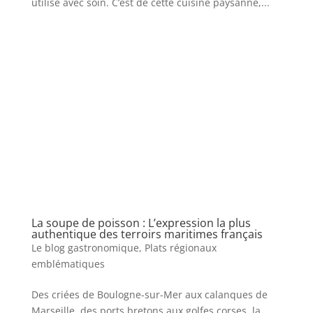
utilisé avec soin. C’est de cette cuisine paysanne,...
La soupe de poisson : L’expression la plus
authentique des terroirs maritimes français
Le blog gastronomique
,
Plats régionaux
emblématiques
Des criées de Boulogne-sur-Mer aux calanques de
Marseille, des ports bretons aux golfes corses, la