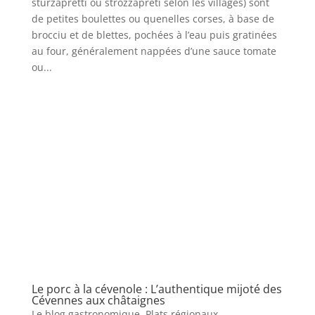
sturzapretti ou strozzapreti selon les villages) sont
de petites boulettes ou quenelles corses, à base de
brocciu et de blettes, pochées à l’eau puis gratinées
au four, généralement nappées d’une sauce tomate
ou...
Le porc à la cévenole : L’authentique mijoté des
Cévennes aux châtaignes
Le blog gastronomique
,
Plats régionaux