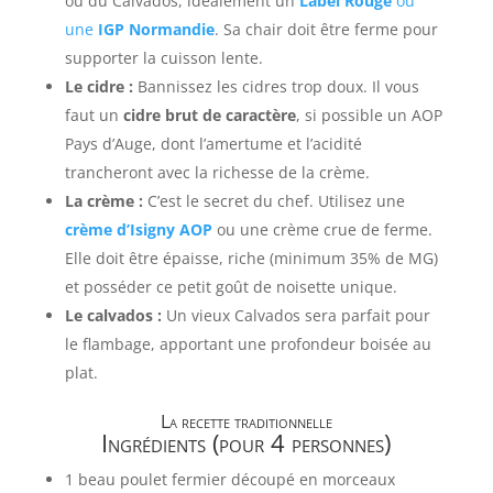
ou du Calvados, idéalement un
Label Rouge
ou
une
IGP Normandie
. Sa chair doit être ferme pour
supporter la cuisson lente.
Le cidre :
Bannissez les cidres trop doux. Il vous
faut un
cidre brut de caractère
, si possible un AOP
Pays d’Auge, dont l’amertume et l’acidité
trancheront avec la richesse de la crème.
La crème :
C’est le secret du chef. Utilisez une
crème d’Isigny AOP
ou une crème crue de ferme.
Elle doit être épaisse, riche (minimum 35% de MG)
et posséder ce petit goût de noisette unique.
Le calvados :
Un vieux Calvados sera parfait pour
le flambage, apportant une profondeur boisée au
plat.
La recette traditionnelle
Ingrédients (pour 4 personnes)
1 beau poulet fermier découpé en morceaux