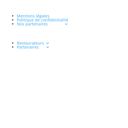
Mentions légales
Politique de confidentialité
Nos partenaires
Restaurateurs
Partenaires
www.aventureculinaire.fr
2026
« L’abus d’alcool est dangereux pour la santé, à
consommer avec modération »