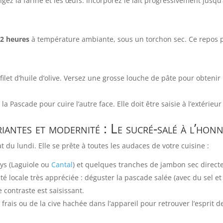
z la farine et les œufs. Incorporez le lait progressivement jusqu’
 2 heures
à température ambiante, sous un torchon sec. Ce repos p
filet d’huile d’olive. Versez une grosse louche de pâte pour obteni
a Pascade pour cuire l’autre face. Elle doit être saisie à l’extérieur 
iantes et modernité : Le sucré-salé à l’hon
t du lundi. Elle se prête à toutes les audaces de votre cuisine :
ys (Laguiole ou
Cantal
) et quelques tranches de jambon sec directe
ité locale très appréciée : déguster la pascade salée (avec du sel 
Le contraste est saisissant.
t frais ou de la cive hachée dans l’appareil pour retrouver l’esprit