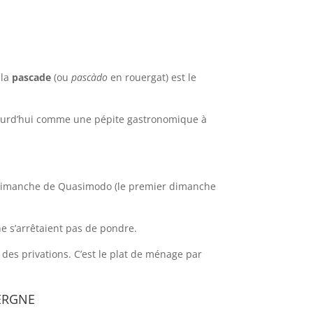
 la
pascade
(ou
pascàdo
en rouergat) est le
aujourd’hui comme une pépite gastronomique à
du dimanche de Quasimodo (le premier dimanche
ne s’arrêtaient pas de pondre.
 des privations. C’est le plat de ménage par
ergne