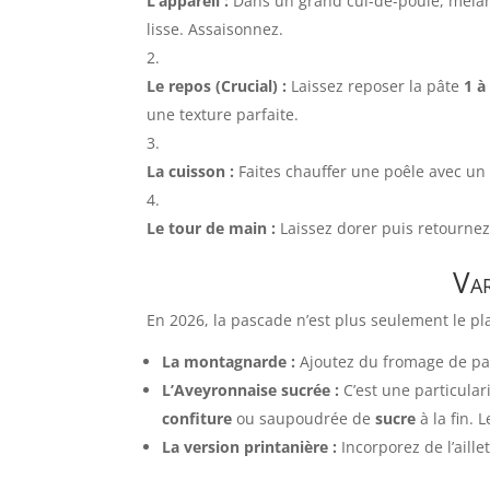
L’appareil :
Dans un grand cul-de-poule, mélange
lisse. Assaisonnez.
Le repos (Crucial) :
Laissez reposer la pâte
1 à
une texture parfaite.
La cuisson :
Faites chauffer une poêle avec un 
Le tour de main :
Laissez dorer puis retournez l
Var
En 2026, la pascade n’est plus seulement le pla
La montagnarde :
Ajoutez du fromage de pa
L’Aveyronnaise sucrée :
C’est une particular
confiture
ou saupoudrée de
sucre
à la fin. 
La version printanière :
Incorporez de l’aille