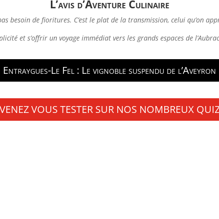
L’avis d’Aventure Culinaire
s besoin de fioritures. C’est le plat de la transmission, celui qu’on ap
mplicité et s’offrir un voyage immédiat vers les grands espaces de l’Aubrac
Entraygues-Le Fel : Le vignoble suspendu de l’Aveyron
VENEZ VOUS TESTER SUR NOS NOMBREUX QUI