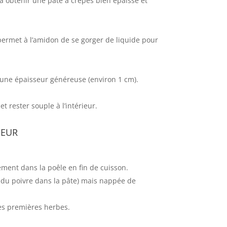
à obtenir une pâte à crêpes bien épaisse et
ermet à l’amidon de se gorger de liquide pour
r une épaisseur généreuse (environ 1 cm).
et rester souple à l’intérieur.
neur
ment dans la poêle en fin de cuisson.
et du poivre dans la pâte) mais nappée de
 des premières herbes.