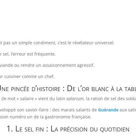
st pas un simple condiment, c’est le révélateur universel.
de sel, l’erreur est fréquente.
 viande ou rendre un assaisonnement agressif.
ur cuisiner comme un chef.
ne pincée d’histoire : De l’or blanc à la tab
le mot « salaire » vient du latin
salarium
, la ration de sel des sold
eloppé son savoir-faire : des marais salants de
Guérande
aux sali
récision numéro un de la gastronomie française.
1. Le sel fin : La précision du quotidien