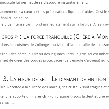
e minuscule lui permet de se dissoudre instantanément.
onnement « à cœur » et les préparations liquides froides. C’est le
 final d’une sauce.
e plus intense car il fond immédiatement sur la langue. Allez-y a
l gros » : La force tranquille (Chère à Mon
t dans les cuisines de Collonges-au-Mont-d’Or, est l’allié des cuiss
 l’eau des pâtes, du riz ou des légumes verts, le gros sel est imbatt
rmet de créer des coques protectrices (bar, épaule d’agneau) qui cu
3. La fleur de sel : Le diamant de finition
ure. Récoltée à la surface des marais, ses cristaux sont fragiles et
e. Elle apporte un
« crunch »
(un craquant) sous la dent et une e
 chocolat.