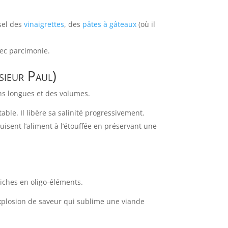
 sel des
vinaigrettes
, des
pâtes à gâteaux
(où il
vec parcimonie.
sieur Paul)
ons longues et des volumes.
able. Il libère sa salinité progressivement.
isent l’aliment à l’étouffée en préservant une
 riches en oligo-éléments.
xplosion de saveur qui sublime une viande