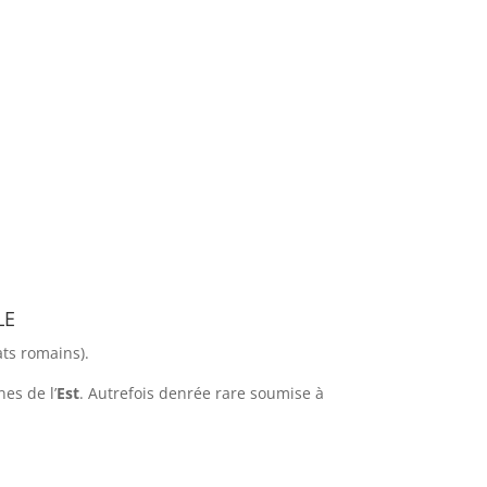
le
ats romains).
nes de l’
Est
. Autrefois denrée rare soumise à