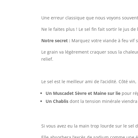
Une erreur classique que nous voyons souvent :
Ne le faites plus ! Le sel fin fait sortir le ju
Notre secret :
Marquez votre viande à feu vif 
Le grain va légèrement craquer sous la chaleu
relief.
Le sel est le meilleur ami de l’acidité. Côté v
Un Muscadet Sèvre et Maine sur lie
pour rép
Un Chablis
dont la tension minérale viendra é
Si vous avez eu la main trop lourde sur le se
Elle absorbera l’excès de sodium comme une 