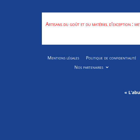
Artisans du goût et du matériel d’exception : me
Mentions légales
Politique de confidentialité
Nos partenaires
« L’ab