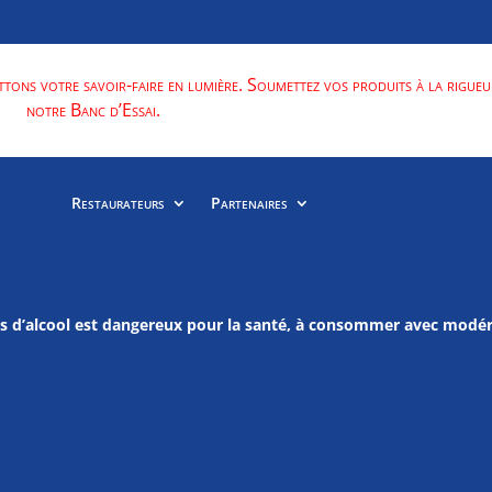
ttons votre savoir-faire en lumière. Soumettez vos produits à la rigueu
notre Banc d’Essai.
Restaurateurs
Partenaires
us d’alcool est dangereux pour la santé, à consommer avec modér