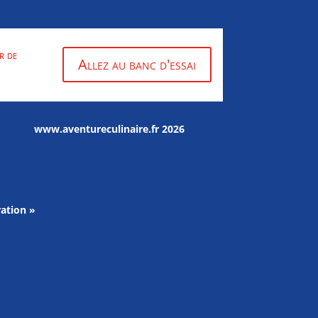
r de
Allez au banc d'essai
www.aventureculinaire.fr
2026
ation »