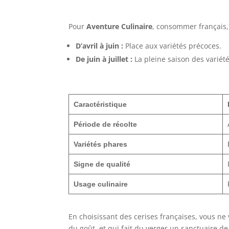
Pour
Aventure Culinaire
, consommer français, c
D’avril à juin :
Place aux variétés précoces.
De juin à juillet :
La pleine saison des varié
Caractéristique
Période de récolte
Variétés phares
Signe de qualité
Usage culinaire
En choisissant des cerises françaises, vous ne
du goût, et qui fait du verger un sanctuaire de