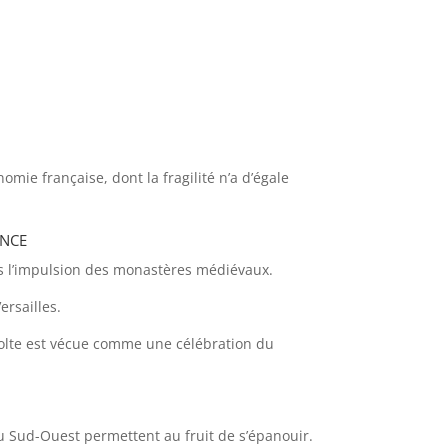
omie française, dont la fragilité n’a d’égale
ence
ous l’impulsion des monastères médiévaux.
ersailles.
colte est vécue comme une célébration du
u Sud-Ouest permettent au fruit de s’épanouir.