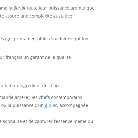
omme la
Burlat
toute leur puissance aromatique.
nte assure une complexité gustative
es (gel printanier, pluies soudaines qui font
ur français un garant de la qualité
en fait un ingrédient de choix.
d’amande amère), les chefs contemporains
i ou la puissance d’un
gibier
, accompagnée
 saisonnalité et de capturer l’essence même du