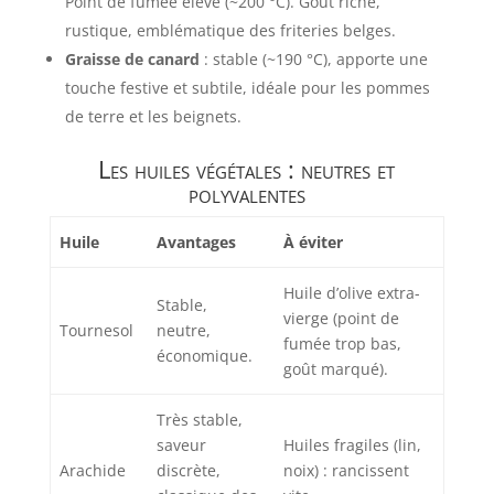
Point de fumée élevé (~200 °C). Goût riche,
rustique, emblématique des friteries belges.
Graisse de canard
: stable (~190 °C), apporte une
touche festive et subtile, idéale pour les pommes
de terre et les beignets.
Les huiles végétales : neutres et
polyvalentes
Huile
Avantages
À éviter
Huile d’olive extra-
Stable,
vierge (point de
Tournesol
neutre,
fumée trop bas,
économique.
goût marqué).
Très stable,
saveur
Huiles fragiles (lin,
Arachide
discrète,
noix) : rancissent