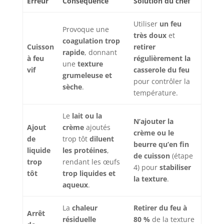
Erreur
Conséquence
Solution du chef
Utiliser
un feu
Provoque une
très doux
et
coagulation trop
Cuisson
retirer
rapide
, donnant
à feu
régulièrement la
une
texture
vif
casserole du feu
grumeleuse et
pour contrôler la
sèche
.
température.
Le
lait ou la
N’ajouter la
Ajout
crème
ajoutés
crème ou le
de
trop tôt
diluent
beurre qu’en fin
liquide
les protéines
,
de cuisson
(étape
trop
rendant les œufs
4) pour
stabiliser
tôt
trop liquides et
la texture
.
aqueux
.
La
chaleur
Retirer du feu à
Arrêt
résiduelle
80 %
de la texture