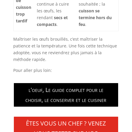
de
continue à cuire
souhaitée ; la
cuisson
les œufs, les
cuisson se
trop
rendant
secs et
termine hors du
tardif
compacts
.
feu
.
Maîtriser les œufs brouillés, c’est maîtriser la
patience et la température. Une fois cette technique
adoptée, vous ne reviendrez plus jamais à la
méthode rapide.
Pour aller plus loin:
l'oeuf, Le guide complet pour le
choisir, le conserver et le cuisiner
ÊTES VOUS UN CHEF ? VENEZ