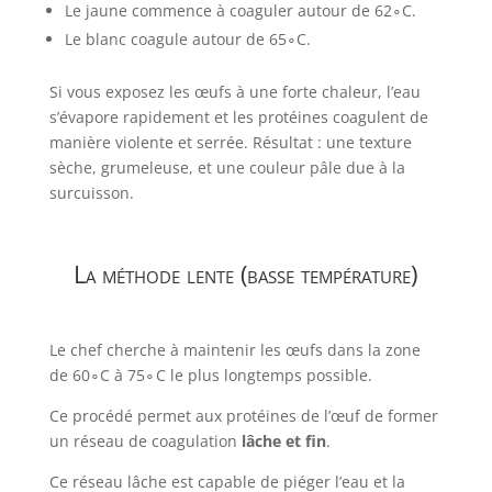
Le jaune commence à coaguler autour de
6
2
∘
C
.
Le blanc coagule autour de
6
5
∘
C
.
Si vous exposez les œufs à une forte chaleur, l’eau
s’évapore rapidement et les protéines coagulent de
manière violente et serrée. Résultat : une texture
sèche, grumeleuse, et une couleur pâle due à la
surcuisson.
La méthode lente (basse température)
Le chef cherche à maintenir les œufs dans la zone
de
6
0
∘
C
à
7
5
∘
C
le plus longtemps possible.
Ce procédé permet aux protéines de l’œuf de former
un réseau de coagulation
lâche et fin
.
Ce réseau lâche est capable de piéger l’eau et la