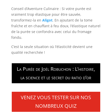
Conseil d’Aventure Culinaire : Si votre purée est
vraiment trop élastique pour être sauvée,
transformez-la en
Aligot
. En ajoutant de la tome
fraîche et en chauffant à feu doux, l’élastique naturel
de la purée se confondra avec celui du fromage
fondu.
C’est la seule situation où l’élasticité devient une
qualité recherchée !
La Purée de Joël Robuchon : L’histoire,
la science et le secret du ratio d’or
VENEZ VOUS TESTER SUR NOS
NOMBREUX QUIZ