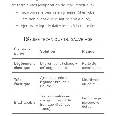
de terre cuites (évaporation de l’eau résiduelle).
Incorporez le beurre en premier (il enrobe
l’amidon avant que le lait ne soit ajouté).
Ajoutez le liquide (lait/crème) à la toute fin.
Résumé technique du sauvetage
État de la
Solution
Risque
purée
Légèrement
Dilution au lait chaud +
Perte de
élastique
mélange manuel
consistance
Ajout de purée de
Très
Modification
légume fibreuse +
élastique
du goût
Beurre
Transformation en
Le fromage
« Aligot » (ajout de
Irrattrapable
masque le
fromage râpé type
défaut
Tome)