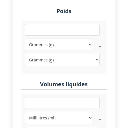
Poids
=
Volumes liquides
=