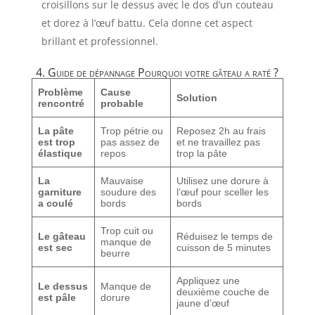
croisillons sur le dessus avec le dos d’un couteau
et dorez à l’œuf battu. Cela donne cet aspect
brillant et professionnel.
4. Guide de dépannage Pourquoi votre gâteau a raté ?
Problème
Cause
Solution
rencontré
probable
La pâte
Trop pétrie ou
Reposez 2h au frais
est trop
pas assez de
et ne travaillez pas
élastique
repos
trop la pâte
La
Mauvaise
Utilisez une dorure à
garniture
soudure des
l’œuf pour sceller les
a coulé
bords
bords
Trop cuit ou
Le gâteau
Réduisez le temps de
manque de
est sec
cuisson de 5 minutes
beurre
Appliquez une
Le dessus
Manque de
deuxième couche de
est pâle
dorure
jaune d’œuf