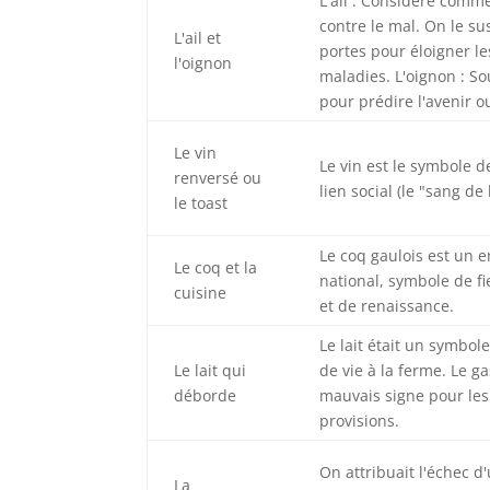
L'ail : Considéré comm
contre le mal. On le s
L'ail et
portes pour éloigner le
l'oignon
maladies. L'oignon : So
pour prédire l'avenir o
Le vin
Le vin est le symbole de
renversé ou
lien social (le "sang de 
le toast
Le coq gaulois est un
Le coq et la
national, symbole de fi
cuisine
et de renaissance.
Le lait était un symbo
Le lait qui
de vie à la ferme. Le ga
déborde
mauvais signe pour les 
provisions.
On attribuait l'échec d
La