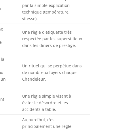
:
par la simple explication
a
technique (température,
vitesse).
ne
Une règle d'étiquette très
respectée par les superstitieux
e
dans les dîners de prestige.
 la
Un rituel qui se perpétue dans
our
de nombreux foyers chaque
t un
Chandeleur.
Une règle simple visant à
ont
éviter le désordre et les
accidents à table.
Aujourd'hui, c'est
principalement une règle