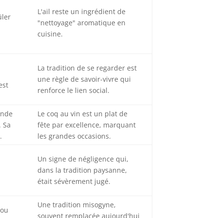
l
L'ail reste un ingrédient de
ûler
"nettoyage" aromatique en
cuisine.
La tradition de se regarder est
une règle de savoir-vivre qui
est
renforce le lien social.
ande
Le coq au vin est un plat de
. Sa
fête par excellence, marquant
.
les grandes occasions.
Un signe de négligence qui,
dans la tradition paysanne,
était sévèrement jugé.
Une tradition misogyne,
 ou
souvent remplacée aujourd'hui