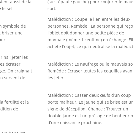
vient aussi de la
(sur l’épaule gauche) pour conjurer le mau
le sel.
sort.
Malédiction : Coupe le lien entre les deux
un symbole de
personnes. Remède : La personne qui reço
 briser une
l'objet doit donner une petite pièce de
our.
monnaie (même 1 centime) en échange. El
achète l'objet, ce qui neutralise la malédic
ins : jeter les
les écraser
Malédiction : Le naufrage ou le mauvais so
age. On craignait
Remède : Écraser toutes les coquilles avan
en servent de
les jeter.
Malédiction : Casser deux œufs d’un coup
a fertilité et la
porte malheur. Le jaune qui se brise est u
adition de
signe de déception. Chance : Trouver un
double jaune est un présage de bonheur 
d'une naissance prochaine.