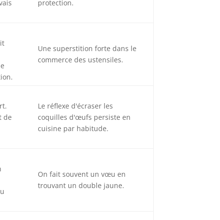
vais
protection.
it
Une superstition forte dans le
commerce des ustensiles.
le
tion.
rt.
Le réflexe d'écraser les
t de
coquilles d'œufs persiste en
cuisine par habitude.
n
On fait souvent un vœu en
trouvant un double jaune.
ou