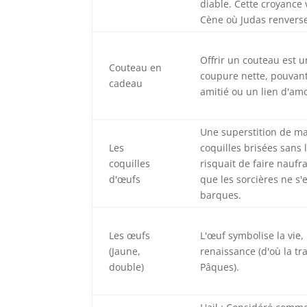
diable. Cette croyance 
Cène où Judas renverse 
Offrir un couteau est 
Couteau en
coupure nette, pouvant
cadeau
amitié ou un lien d'am
Une superstition de mar
Les
coquilles brisées sans 
coquilles
risquait de faire naufr
d'œufs
que les sorcières ne s'
barques.
Les œufs
L'œuf symbolise la vie, l
(Jaune,
renaissance (d'où la tr
double)
Pâques).