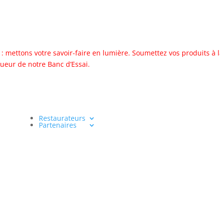
 : mettons votre savoir-faire en lumière. Soumettez vos produits à 
gueur de notre Banc d’Essai.
Restaurateurs
Partenaires
us d’alcool est dangereux pour la santé, à consommer avec modér