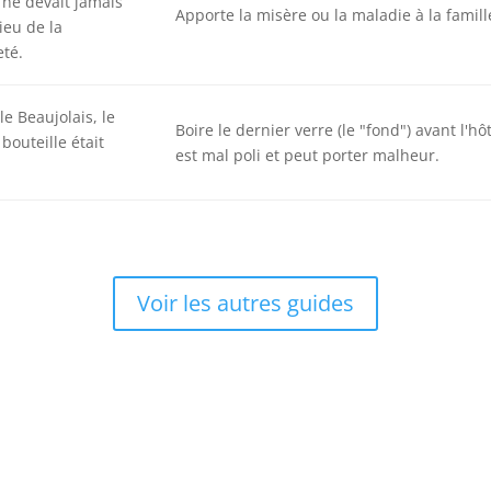
 ne devait jamais
Apporte la misère ou la maladie à la famill
lieu de la
eté.
e Beaujolais, le
Boire le dernier verre (le "fond") avant l'hô
bouteille était
est mal poli et peut porter malheur.
Voir les autres guides