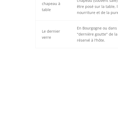
chapeau (souvent sale)
chapeau à
être posé sur la table, 
table
nourriture et de la pur
En Bourgogne ou dans l
Le dernier
"dernière goutte" de la 
verre
réservé à l'hôte.