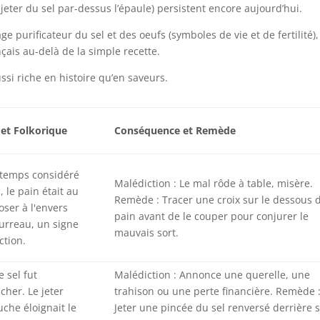
ter du sel par-dessus l’épaule) persistent encore aujourd’hui.
age purificateur du sel et des oeufs (symboles de vie et de fertilité
ais au-delà de la simple recette.
ssi riche en histoire qu’en saveurs.
 et Folkorique
Conséquence et Remède
gtemps considéré
Malédiction : Le mal rôde à table, misère.
le pain était au
Remède : Tracer une croix sur le dessous 
oser à l'envers
pain avant de le couper pour conjurer le
ourreau, un signe
mauvais sort.
ction.
e sel fut
Malédiction : Annonce une querelle, une
cher. Le jeter
trahison ou une perte financière. Remède 
che éloignait le
Jeter une pincée du sel renversé derrière s