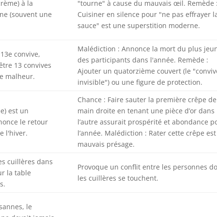
crème) à la
"tourne" à cause du mauvais œil. Remède 
ne (souvent une
Cuisiner en silence pour "ne pas effrayer l
sauce" est une superstition moderne.
Malédiction : Annonce la mort du plus jeu
 13e convive,
des participants dans l'année. Remède :
, être 13 convives
Ajouter un quatorzième couvert (le "conviv
de malheur.
invisible") ou une figure de protection.
Chance : Faire sauter la première crêpe de
e) est un
main droite en tenant une pièce d’or dans
nonce le retour
l’autre assurait prospérité et abondance p
e l'hiver.
l’année. Malédiction : Rater cette crêpe es
mauvais présage.
les cuillères dans
Provoque un conflit entre les personnes d
r la table
les cuillères se touchent.
s.
sannes, le