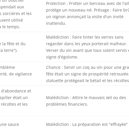
e un bouclier
Protection : Frotter un berceau avec de l'ai
uspendait aux
protège un nouveau-né. Présage : Faire br
s sorcières et les
un oignon annonçait la visite d'un invité
uvent utilisé
inattendu.
u le temps.
Malédiction : Faire tinter les verres sans
 la fête et du
regarder dans les yeux porterait malheur.
la terre").
Verser du vin avant que tous soient servis 
signe d'égoïsme.
 emblème
Chance : Servir un coq au vin pour une gr
erté, de vigilance
fête était un signe de prospérité retrouvée
statuette protégeait le bétail et les récoltes
le d'abondance et
spiller était un
Malédiction : Attire le mauvais œil ou des
récoltes et les
problèmes financiers.
'une sauce
Malédiction : La préparation est "effrayée"