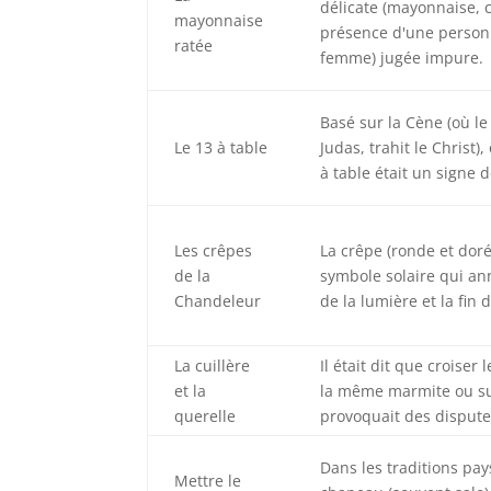
délicate (mayonnaise, 
mayonnaise
présence d'une person
ratée
femme) jugée impure.
Basé sur la Cène (où le
Le 13 à table
Judas, trahit le Christ)
à table était un signe 
Les crêpes
La crêpe (ronde et doré
de la
symbole solaire qui an
Chandeleur
de la lumière et la fin d
La cuillère
Il était dit que croiser 
et la
la même marmite ou su
querelle
provoquait des dispute
Dans les traditions pay
Mettre le