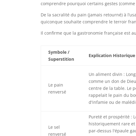
comprendre pourquoi certains gestes (comme je
De la sacralité du pain (jamais retourné) à l’us
quiconque souhaite comprendre le terroir franç
Il confirme que la gastronomie française est au
Symbole /
Explication Historique
Superstition
Un aliment divin : Lon
comme un don de Dieu, 
Le pain
centre de la table. Le p
renversé
rappelait le pain du b
d'infamie ou de malédi
Pureté et prospérité : L
historiquement rare et 
Le sel
par-dessus l'épaule gau
renversé