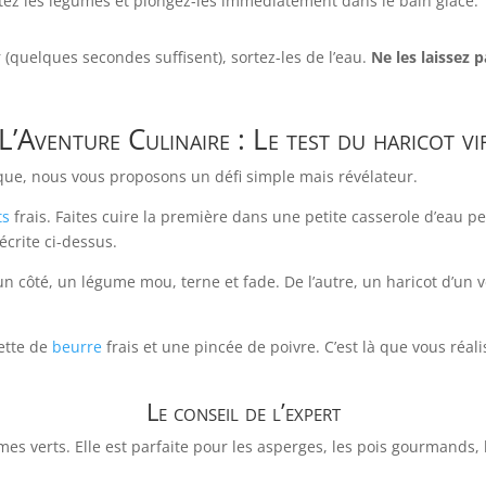
rtez les légumes et plongez-les immédiatement dans le bain glacé.
(quelques secondes suffisent), sortez-les de l’eau.
Ne les laissez 
L’Aventure Culinaire : Le test du haricot vi
que, nous vous proposons un défi simple mais révélateur.
ts
frais. Faites cuire la première dans une petite casserole d’eau pe
écrite ci-dessus.
n côté, un légume mou, terne et fade. De l’autre, un haricot d’un v
ette de
beurre
frais et une pincée de poivre. C’est là que vous réa
Le conseil de l’expert
es verts. Elle est parfaite pour les asperges, les pois gourmands, 