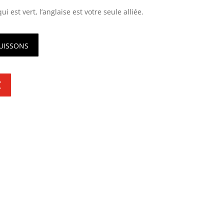
 est vert, l’anglaise est votre seule alliée.
cuissons
Z