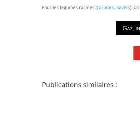
Pour les légumes racines (
carottes
,
navets
), o
Gaz, in
Publications similaires :