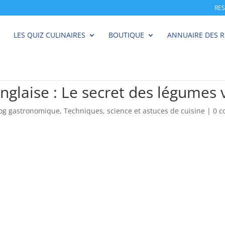
RE
LES QUIZ CULINAIRES
BOUTIQUE
ANNUAIRE DES 
’Anglaise : Le secret des légumes 
log gastronomique
,
Techniques, science et astuces de cuisine
|
0 c