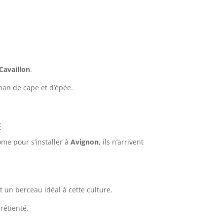
Cavaillon
.
man de cape et d’épée.
e
ome pour s’installer à
Avignon
, ils n’arrivent
nt un berceau idéal à cette culture.
rétienté.