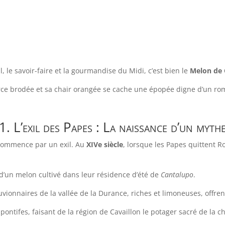
eil, le savoir-faire et la gourmandise du Midi, c’est bien le
Melon de 
rce brodée et sa chair orangée se cache une épopée digne d’un ro
1. L’exil des Papes : La naissance d’un myth
n commence par un exil. Au
XIVe siècle
, lorsque les Papes quittent R
d’un melon cultivé dans leur résidence d’été de
Cantalupo
.
luvionnaires de la vallée de la Durance, riches et limoneuses, offre
pontifes, faisant de la région de Cavaillon le potager sacré de la ch