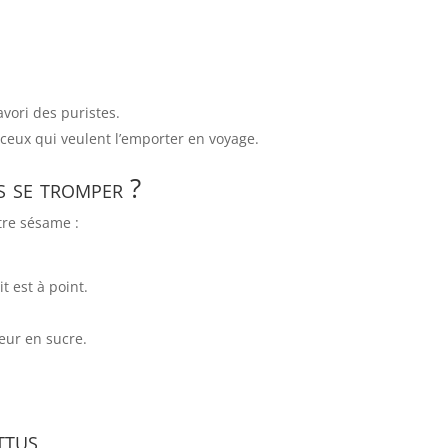
avori des puristes.
 ceux qui veulent l’emporter en voyage.
s se tromper ?
otre sésame :
t est à point.
neur en sucre.
ttus