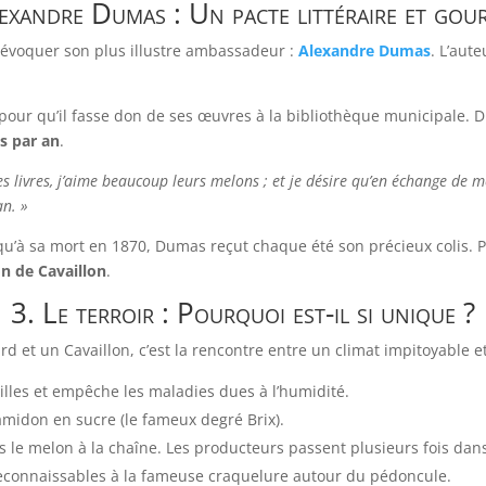
exandre Dumas : Un pacte littéraire et go
 évoquer son plus illustre ambassadeur :
Alexandre Dumas
. L’aut
ain pour qu’il fasse don de ses œuvres à la bibliothèque municipale.
s par an
.
mes livres, j’aime beaucoup leurs melons ; et je désire qu’en échange de m
an. »
usqu’à sa mort en 1870, Dumas reçut chaque été son précieux colis. 
on de Cavaillon
.
3. Le terroir : Pourquoi est-il si unique ?
rd et un Cavaillon, c’est la rencontre entre un climat impitoyable 
illes et empêche les maladies dues à l’humidité.
midon en sucre (le fameux degré Brix).
pas le melon à la chaîne. Les producteurs passent plusieurs fois 
, reconnaissables à la fameuse craquelure autour du pédoncule.