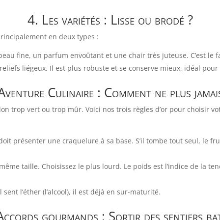
4. Les variétés : Lisse ou brodé ?
principalement en deux types :
eau fine, un parfum envoûtant et une chair très juteuse. C’est le f
liefs liégeux. Il est plus robuste et se conserve mieux, idéal pour
’Aventure Culinaire : Comment ne plus jamai
on trop vert ou trop mûr. Voici nos trois règles d’or pour choisir v
it présenter une craquelure à sa base. S’il tombe tout seul, le frui
me taille. Choisissez le plus lourd. Le poids est l’indice de la te
 sent l’éther (l’alcool), il est déjà en sur-maturité.
Accords gourmands : Sortir des sentiers ba