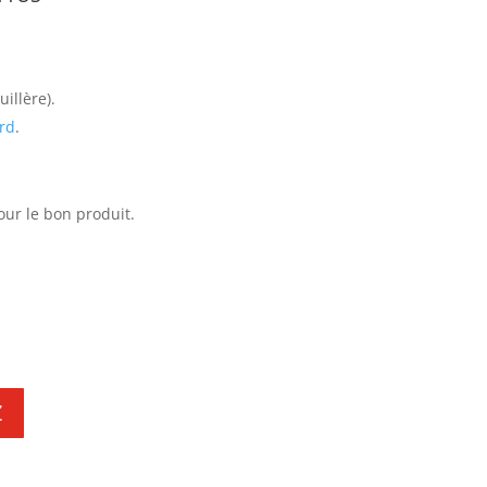
illère).
rd
.
our le bon produit.
Z