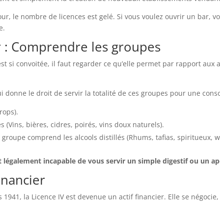
jour, le nombre de licences est gelé. Si vous voulez ouvrir un bar
e.
r : Comprendre les groupes
 si convoitée, il faut regarder ce qu’elle permet par rapport aux a
ui donne le droit de servir la totalité de ces groupes pour une con
rops).
 (Vins, bières, cidres, poirés, vins doux naturels).
e groupe comprend les alcools distillés (Rhums, tafias, spiritueux, wh
 légalement incapable de vous servir un simple digestif ou un apé
inancier
s 1941, la Licence IV est devenue un actif financier. Elle se négoc