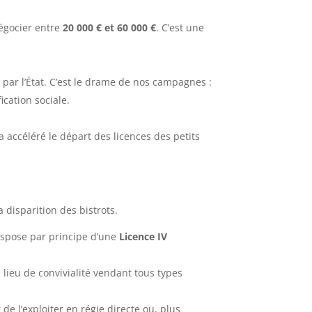
négocier entre
20 000 € et 60 000 €
. C’est une
 par l’État. C’est le drame de nos campagnes :
ication sociale.
a accéléré le départ des licences des petits
 disparition des bistrots.
ispose par principe d’une
Licence IV
 lieu de convivialité vendant tous types
 de l’exploiter en régie directe ou, plus