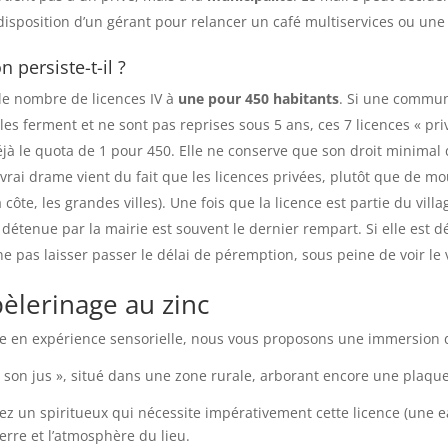
 disposition d’un gérant pour relancer un café multiservices ou u
 persiste-t-il ?
 le nombre de licences IV à
une pour 450 habitants
. Si une commun
lles ferment et ne sont pas reprises sous 5 ans, ces 7 licences « 
jà le quota de 1 pour 450. Elle ne conserve que son droit minimal 
vrai drame vient du fait que les licences privées, plutôt que de mo
côte, les grandes villes). Une fois que la licence est partie du villa
 détenue par la mairie est souvent le dernier rempart. Si elle est d
 pas laisser passer le délai de péremption, sous peine de voir le v
pèlerinage au zinc
ue en expérience sensorielle, nous vous proposons une immersion 
 son jus », situé dans une zone rurale, arborant encore une plaqu
 un spiritueux qui nécessite impérativement cette licence (une ea
erre et l’atmosphère du lieu.