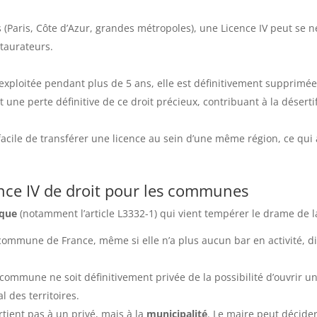
(Paris, Côte d’Azur, grandes métropoles), une Licence IV peut se 
staurateurs.
 exploitée pendant plus de 5 ans, elle est définitivement supprimée
une perte définitive de ce droit précieux, contribuant à la désertif
 facile de transférer une licence au sein d’une même région, ce qui 
icence IV de droit pour les communes
ique
(notamment l’article L3332-1) qui vient tempérer le drame de la
ommune de France, même si elle n’a plus aucun bar en activité, d
commune ne soit définitivement privée de la possibilité d’ouvrir un
al des territoires.
tient pas à un privé, mais à la
municipalité
. Le maire peut décider