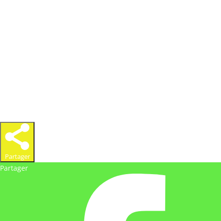
« L’abus d’alcool est dangereux pour la santé, à
consommer avec modération »
Partager
Partager