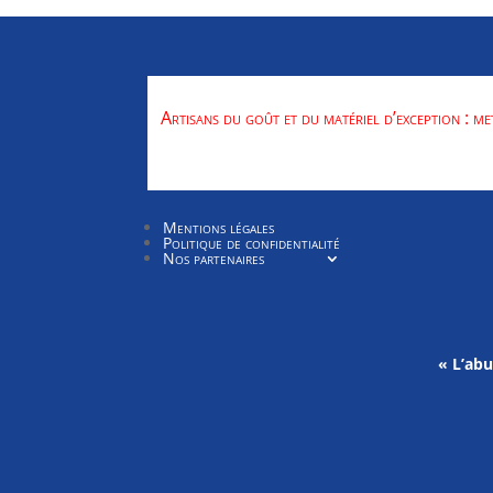
Artisans du goût et du matériel d’exception : me
Mentions légales
Politique de confidentialité
Nos partenaires
« L’ab