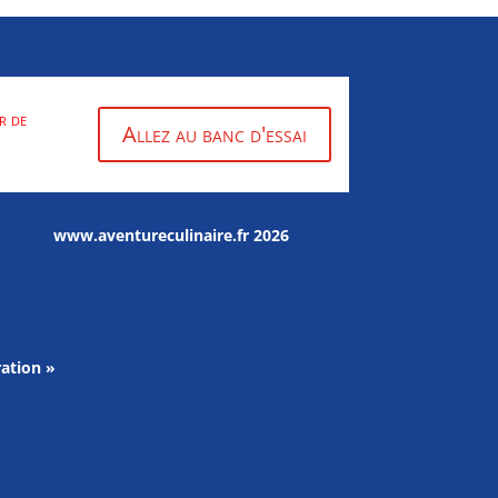
r de
Allez au banc d'essai
www.aventureculinaire.fr
2026
ation »