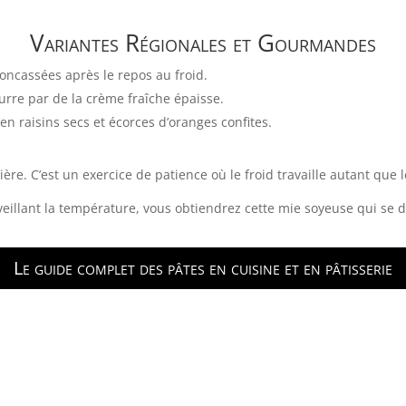
Variantes Régionales et Gourmandes
oncassées après le repos au froid.
re par de la crème fraîche épaisse.
en raisins secs et écorces d’oranges confites.
ère. C’est un exercice de patience où le froid travaille autant que l
rveillant la température, vous obtiendrez cette mie soyeuse qui se
Le guide complet des pâtes en cuisine et en pâtisserie