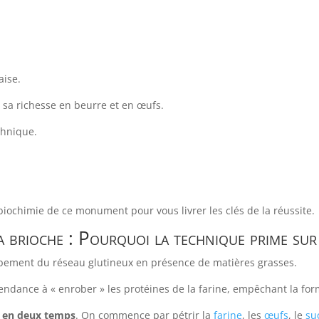
aise.
ar sa richesse en beurre et en œufs.
chnique.
biochimie de ce monument pour vous livrer les clés de la réussite.
a brioche : Pourquoi la technique prime sur
oppement du réseau glutineux en présence de matières grasses.
endance à « enrober » les protéines de la farine, empêchant la for
e en deux temps
. On commence par pétrir la
farine
, les
œufs
, le
su