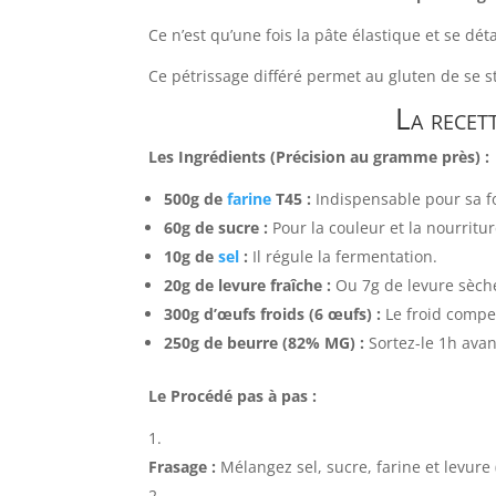
Ce n’est qu’une fois la pâte élastique et se dét
Ce pétrissage différé permet au gluten de se st
La recet
Les Ingrédients (Précision au gramme près) :
500g de
farine
T45 :
Indispensable pour sa fo
60g de sucre :
Pour la couleur et la nourritur
10g de
sel
:
Il régule la fermentation.
20g de levure fraîche :
Ou 7g de levure sèche 
300g d’œufs froids (6 œufs) :
Le froid compe
250g de beurre (82% MG) :
Sortez-le 1h avan
Le Procédé pas à pas :
Frasage :
Mélangez sel, sucre, farine et levure 