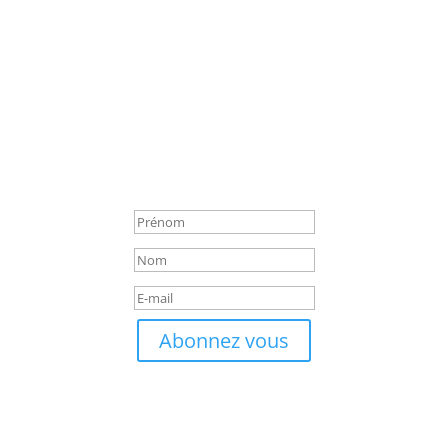
Abonnez vous à la newsletter
Rejoignez les épicuriens d’Aventure Culinaire !
andes, nos chroniques d’histoire, nos fiches techniques, nos quiz
gastronomique.
cription ! Votre aventure gourmand
Abonnez vous