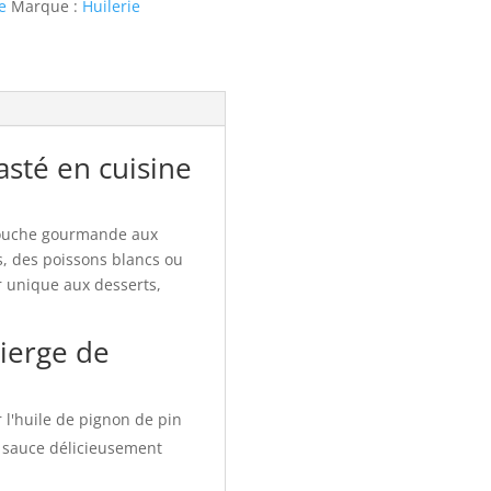
e
Marque :
Huilerie
asté en cuisine
e touche gourmande aux
s, des poissons blancs ou
r unique aux desserts,
vierge de
r l'huile de pignon de pin
ne sauce délicieusement