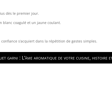
us dès le premier jour.
n blanc coagulé et un jaune coulant.
confiance s’acquiert dans la répétition de gestes simples.
et garni : L’âme aromatique de votre cuisine, histoire e