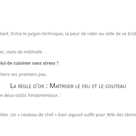
dant. Entre le jargon technique, la peur de rater ou celle de se brû
don, mais de méthode.
i de cuisinier sans stress ?
r faire ses premiers pas.
La règle d’or : Maîtriser le feu et le couteau
re deux outils fondamentaux :
te. Un « couteau de chef » bien aiguisé suffit pour 90% des tâche