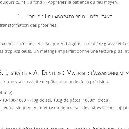
toujours cuire « à fond ». Apprenez la patience du feu moyen.
1. L’oeuf : Le laboratoire du débutant
 transformation des protéines.
ux en cas d’échec, et cela apprend à gérer la matière grasse et la 
s trop vos œufs. Un mélange imparfait donne une texture plus int
2. Les pâtes « Al Dente » : Maîtriser l’assaisonnemen
sir une vraie assiette de pâtes demande de la précision.
/huile).
 10-100-1000 » (10g de sel, 100g de pâtes, 1000ml d’eau).
lieu de simplement mettre du beurre sur des pâtes sèches, ajoute
Le
poulet rôti
(ou la cuisse au four) : Apprivoiser le