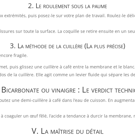
2. Le roulement sous la paume
ux extrémités, puis posez-le sur votre plan de travail. Roulez-le d
fissures sur toute la surface. La coquille se retire ensuite en un se
3. La méthode de la cuillère (La plus précise)
ncore fragile.
t, puis glissez une cuillère à café entre la membrane et le blanc
dos de la cuillère. Elle agit comme un levier fluide qui sépare les 
 Bicarbonate ou vinaigre : Le verdict techn
outez une demi-cuillère à café dans l’eau de cuisson. En augmentant l
e à coaguler un œuf fêlé, l’acide a tendance à durcir la membrane,
V. La maîtrise du détail