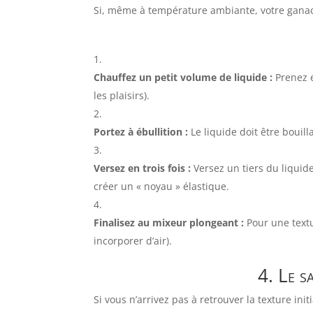
Si, même à température ambiante, votre ganach
Chauffez un petit volume de liquide :
Prenez e
les plaisirs).
Portez à ébullition :
Le liquide doit être bouill
Versez en trois fois :
Versez un tiers du liquid
créer un « noyau » élastique.
Finalisez au mixeur plongeant :
Pour une textu
incorporer d’air).
4. Le s
Si vous n’arrivez pas à retrouver la texture in