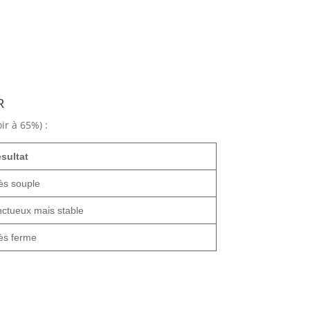
r
ir à 65%) :
sultat
ès souple
ctueux mais stable
ès ferme