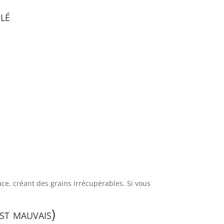
lé
ace, créant des grains irrécupérables. Si vous
st mauvais)