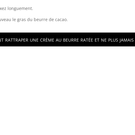
mixez longuement.
nouveau le gras du beurre de cacao.
 rattraper une crème au beurre ratée et ne plus jamais