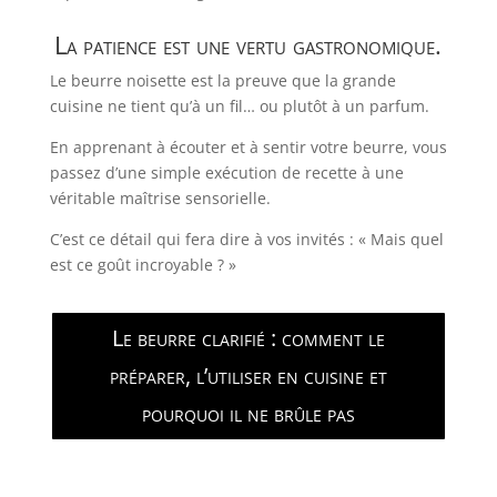
La patience est une vertu gastronomique.
Le beurre noisette est la preuve que la grande
cuisine ne tient qu’à un fil… ou plutôt à un parfum.
En apprenant à écouter et à sentir votre beurre, vous
passez d’une simple exécution de recette à une
véritable maîtrise sensorielle.
C’est ce détail qui fera dire à vos invités : « Mais quel
est ce goût incroyable ? »
Le beurre clarifié : comment le
préparer, l’utiliser en cuisine et
pourquoi il ne brûle pas