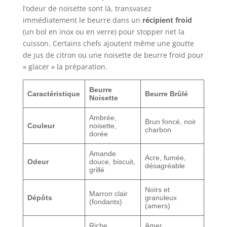
l’odeur de noisette sont là, transvasez
immédiatement le beurre dans un
récipient froid
(un bol en inox ou en verre) pour stopper net la
cuisson. Certains chefs ajoutent même une goutte
de jus de citron ou une noisette de beurre froid pour
« glacer » la préparation.
Beurre
Caractéristique
Beurre Brûlé
Noisette
Ambrée,
Brun foncé, noir
Couleur
noisette,
charbon
dorée
Amande
Acre, fumée,
Odeur
douce, biscuit,
désagréable
grillé
Noirs et
Marron clair
Dépôts
granuleux
(fondants)
(amers)
Riche,
Amer,