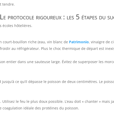
t tendre.
 Le protocole rigoureux : les 5 étapes du su
s écoles hôtelières.
court-bouillon riche (eau, vin blanc de
Patrimonio
, vinaigre de 
efroidir au réfrigérateur. Plus le choc thermique de départ est inexis
isson entier dans une sauteuse large. Évitez de superposer les morc
d jusqu’à ce qu’il dépasse le poisson de deux centimètres. Le poisso
ue. Utilisez le feu le plus doux possible. L’eau doit « chanter » mais
de coagulation idéale des protéines du poisson.