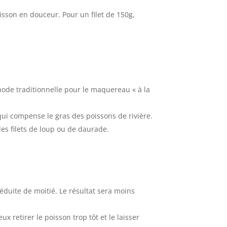
uisson en douceur. Pour un filet de 150g,
s
thode traditionnelle pour le maquereau « à la
qui compense le gras des poissons de rivière.
es filets de loup ou de daurade.
éduite de moitié. Le résultat sera moins
x retirer le poisson trop tôt et le laisser