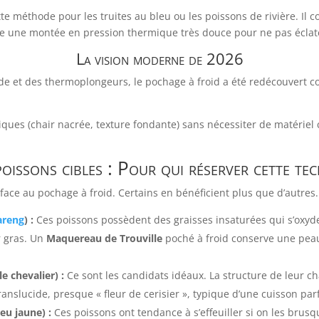
tte méthode pour les truites au bleu ou les poissons de rivière. Il
 une montée en pression thermique très douce pour ne pas éclat
La vision moderne de 2026
vide et des thermoplongeurs, le pochage à froid a été redécouvert c
iques (chair nacrée, texture fondante) sans nécessiter de matériel 
 poissons cibles : Pour qui réserver cette te
face au pochage à froid. Certains en bénéficient plus que d’autres.
areng
) :
Ces poissons possèdent des graisses insaturées qui s’oxyde
r gras. Un
Maquereau de Trouville
poché à froid conserve une peau
 chevalier) :
Ce sont les candidats idéaux. La structure de leur c
anslucide, presque « fleur de cerisier », typique d’une cuisson parf
ieu jaune) :
Ces poissons ont tendance à s’effeuiller si on les brusq