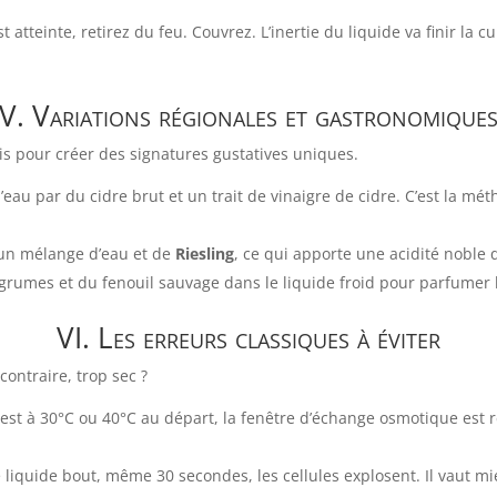
atteinte, retirez du feu. Couvrez. L’inertie du liquide va finir la c
V. Variations régionales et gastronomique
ais pour créer des signatures gustatives uniques.
eau par du cidre brut et un trait de vinaigre de cidre. C’est la mé
 un mélange d’eau et de
Riesling
, ce qui apporte une acidité noble 
grumes et du fenouil sauvage dans le liquide froid pour parfumer l
VI. Les erreurs classiques à éviter
ontraire, trop sec ?
e est à 30°C ou 40°C au départ, la fenêtre d’échange osmotique est r
e liquide bout, même 30 secondes, les cellules explosent. Il vaut mieu