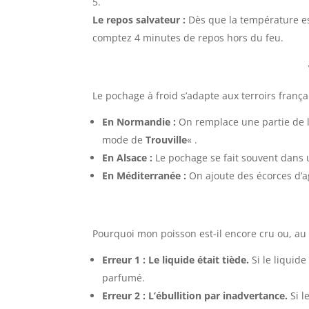
Le repos salvateur :
Dès que la température est 
comptez 4 minutes de repos hors du feu.
Le pochage à froid s’adapte aux terroirs franç
En Normandie :
On remplace une partie de l’
mode de
Trouville
« .
En Alsace :
Le pochage se fait souvent dans
En Méditerranée :
On ajoute des écorces d’a
Pourquoi mon poisson est-il encore cru ou, au c
Erreur 1 : Le liquide était tiède.
Si le liquid
parfumé.
Erreur 2 : L’ébullition par inadvertance.
Si l