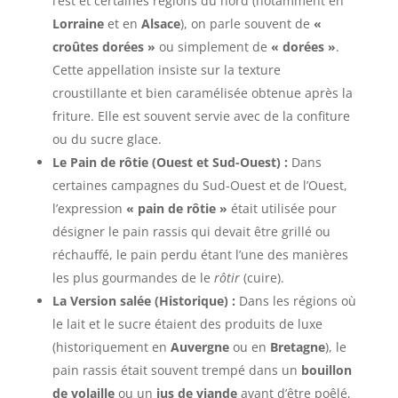
l’est et certaines régions du nord (notamment en
Lorraine
et en
Alsace
), on parle souvent de
«
croûtes dorées »
ou simplement de
« dorées »
.
Cette appellation insiste sur la texture
croustillante et bien caramélisée obtenue après la
friture. Elle est souvent servie avec de la confiture
ou du sucre glace.
Le Pain de rôtie (Ouest et Sud-Ouest) :
Dans
certaines campagnes du Sud-Ouest et de l’Ouest,
l’expression
« pain de rôtie »
était utilisée pour
désigner le pain rassis qui devait être grillé ou
réchauffé, le pain perdu étant l’une des manières
les plus gourmandes de le
rôtir
(cuire).
La Version salée (Historique) :
Dans les régions où
le lait et le sucre étaient des produits de luxe
(historiquement en
Auvergne
ou en
Bretagne
), le
pain rassis était souvent trempé dans un
bouillon
de volaille
ou un
jus de viande
avant d’être poêlé,