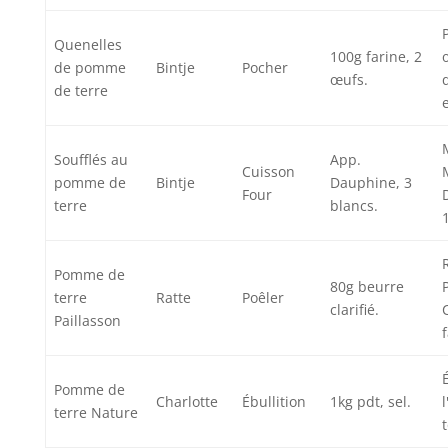
Quenelles
100g farine, 2
de pomme
Bintje
Pocher
œufs.
de terre
Soufflés au
App.
Cuisson
pomme de
Bintje
Dauphine, 3
Four
terre
blancs.
Pomme de
80g beurre
terre
Ratte
Poêler
clarifié.
Paillasson
Pomme de
Charlotte
Ébullition
1kg pdt, sel.
terre Nature