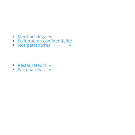
Allez au banc d'essai
Mentions légales
Politique de confidentialité
Nos partenaires
Restaurateurs
Partenaires
www.aventureculinaire.fr
2026
« L’abus d’alcool est dangereux pour la santé, à
consommer avec modération »