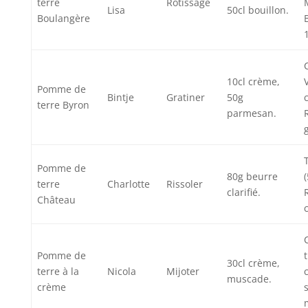
terre
Rôtissage
Lisa
50cl bouillon.
Boulangère
10cl crème,
Pomme de
Bintje
Gratiner
50g
terre Byron
parmesan.
Pomme de
80g beurre
terre
Charlotte
Rissoler
clarifié.
Château
c
Pomme de
30cl crème,
terre à la
Nicola
Mijoter
muscade.
crème