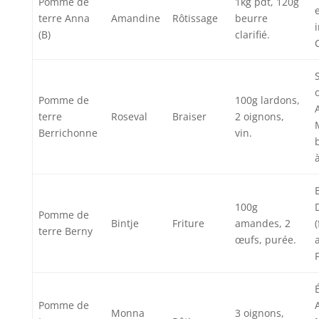
Pomme de
1kg pdt, 120g
terre Anna
Amandine
Rôtissage
beurre
(B)
clarifié.
Pomme de
100g lardons,
terre
Roseval
Braiser
2 oignons,
Berrichonne
vin.
100g
Pomme de
Bintje
Friture
amandes, 2
terre Berny
œufs, purée.
Pomme de
Monna
3 oignons,