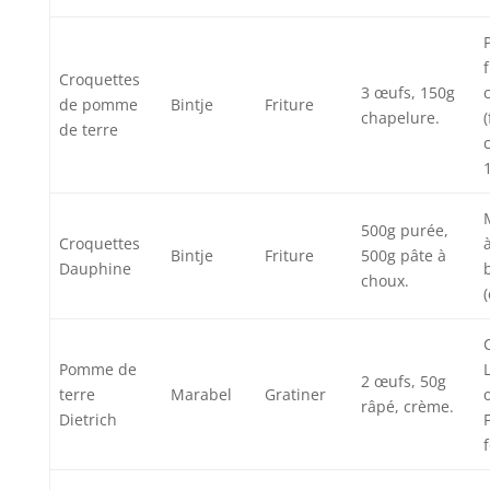
Croquettes
3 œufs, 150g
de pomme
Bintje
Friture
chapelure.
de terre
500g purée,
Croquettes
Bintje
Friture
500g pâte à
Dauphine
choux.
(
Pomme de
2 œufs, 50g
terre
Marabel
Gratiner
râpé, crème.
Dietrich