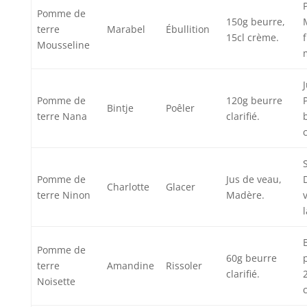
Pomme de
150g beurre,
terre
Marabel
Ébullition
15cl crème.
Mousseline
Pomme de
120g beurre
Bintje
Poêler
terre Nana
clarifié.
Pomme de
Jus de veau,
Charlotte
Glacer
terre Ninon
Madère.
B
Pomme de
60g beurre
terre
Amandine
Rissoler
clarifié.
Noisette
c