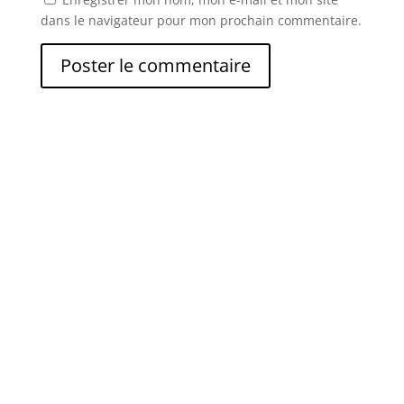
dans le navigateur pour mon prochain commentaire.
Abonnez vous à la newsletter
Rejoignez les épicuriens d’Aventure Culinaire !
Recevez chaque semaine nos découvertes
gourmandes, nos chroniques d’histoire, nos fiches
techniques, nos quiz exclusifs et les secrets de notre
patrimoine gastronomique.
Merci pour votre inscription !
Votre aventure gourmande