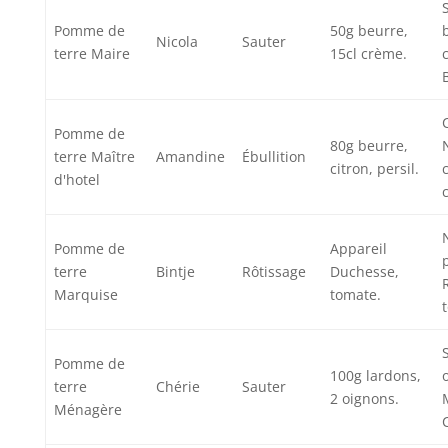
Pomme de
50g beurre,
Nicola
Sauter
terre Maire
15cl crème.
B
Pomme de
80g beurre,
terre Maître
Amandine
Ébullition
citron, persil.
d'hotel
Pomme de
Appareil
terre
Bintje
Rôtissage
Duchesse,
Marquise
tomate.
Pomme de
100g lardons,
terre
Chérie
Sauter
2 oignons.
Ménagère