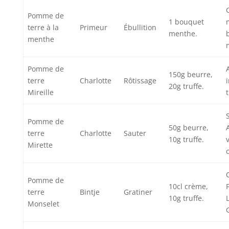
Pomme de
1 bouquet
terre à la
Primeur
Ébullition
menthe.
menthe
Pomme de
150g beurre,
terre
Charlotte
Rôtissage
20g truffe.
Mireille
Pomme de
50g beurre,
terre
Charlotte
Sauter
10g truffe.
Mirette
Pomme de
10cl crème,
terre
Bintje
Gratiner
10g truffe.
Monselet