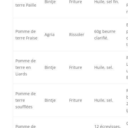
Bintje
Friture
Huile, sel fin.
terre Paille
B
Pomme de
60g beurre
Agria
Rissoler
terre Fraise
clarifié.
Pomme de
terre en
Bintje
Friture
Huile, sel.
Liards
Pomme de
terre
Bintje
Friture
Huile, sel.
soufflées
Pomme de
12 écrevisses,