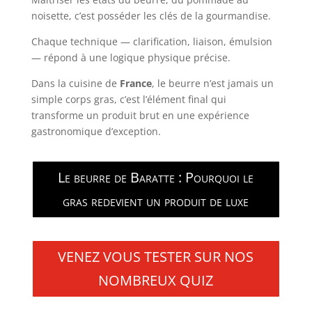
noisette, c’est posséder les clés de la gourmandise.
Chaque technique — clarification, liaison, émulsion
— répond à une logique physique précise.
Dans la cuisine de
France
, le beurre n’est jamais un
simple corps gras, c’est l’élément final qui
transforme un produit brut en une expérience
gastronomique d’exception.
Le beurre de Baratte : Pourquoi le
gras redevient un produit de luxe
VENEZ VOUS TESTER SUR NOS
NOMBREUX QUIZ