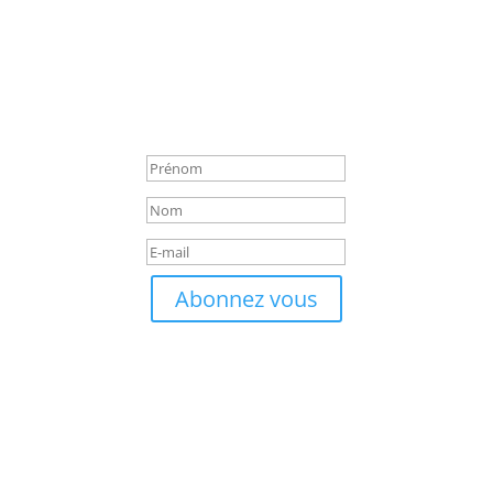
techniques, nos quiz exclusifs et les secrets de notre
patrimoine gastronomique.
Merci pour votre inscription !
Votre aventure gourmande
commence maintenant
Abonnez vous