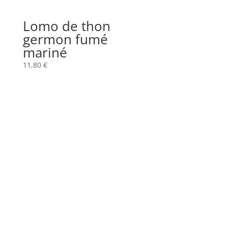
Lomo de thon
germon fumé
mariné
11,80
€
Abonnez vous à la newsletter
Rejoignez les épicuriens d’Aventure Culinaire !
Recevez chaque semaine nos découvertes
gourmandes, nos chroniques d’histoire, nos fiches