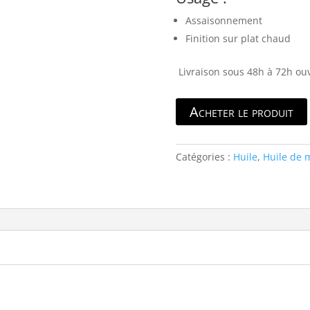
Assaisonnement
Finition sur plat chaud
Livraison sous 48h à 72h ou
Acheter le produit
Catégories :
Huile
,
Huile de 