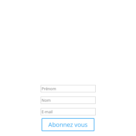
Abonnez vous à la newsletter
Rejoignez les épicuriens d’Aventure Culinaire !
andes, nos chroniques d’histoire, nos fiches techniques, nos quiz
gastronomique.
cription ! Votre aventure gourmand
Abonnez vous