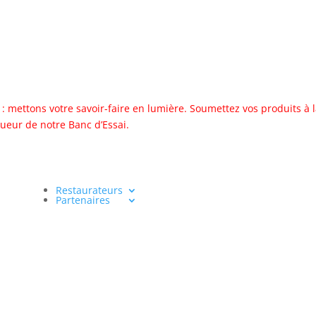
 : mettons votre savoir-faire en lumière. Soumettez vos produits à 
gueur de notre Banc d’Essai.
Restaurateurs
Partenaires
us d’alcool est dangereux pour la santé, à consommer avec modér