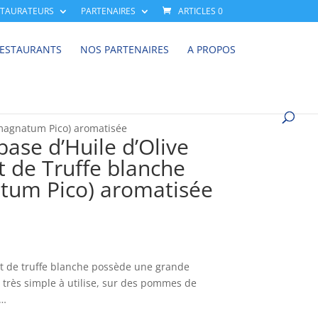
STAURATEURS
PARTENAIRES
ARTICLES 0
RESTAURANTS
NOS PARTENAIRES
A PROPOS
r magnatum Pico) aromatisée
ase d’Huile d’Olive
t de Truffe blanche
tum Pico) aromatisée
it de truffe blanche possède une grande
a très simple à utilise, sur des pommes de
s…