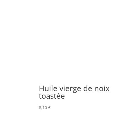
Huile vierge de noix
toastée
8,10
€