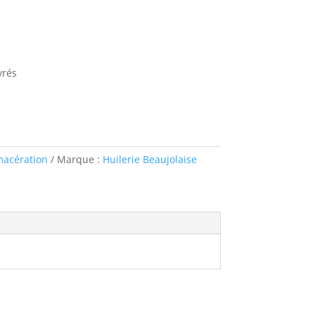
vrés
macération
Marque :
Huilerie Beaujolaise