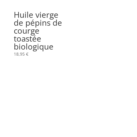
Huile vierge
de pépins de
courge
toastée
biologique
18,95
€
Abonnez vous à la newsletter
Rejoignez les épicuriens d’Aventure Culinaire !