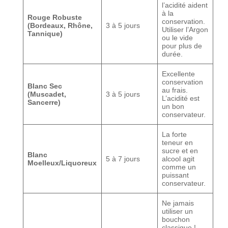
l’acidité aident
à la
Rouge Robuste
conservation.
(Bordeaux, Rhône,
3 à 5 jours
Utiliser l’Argon
Tannique)
ou le vide
pour plus de
durée.
Excellente
conservation
Blanc Sec
au frais.
(Muscadet,
3 à 5 jours
L’acidité est
Sancerre)
un bon
conservateur.
La forte
teneur en
sucre et en
Blanc
5 à 7 jours
alcool agit
Moelleux/Liquoreux
comme un
puissant
conservateur.
Ne jamais
utiliser un
bouchon
classique !