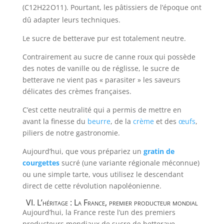
(
C
12
H
22
O
11
). Pourtant, les pâtissiers de l’époque ont
dû adapter leurs techniques.
Le sucre de betterave pur est totalement neutre.
Contrairement au sucre de canne roux qui possède
des notes de vanille ou de réglisse, le sucre de
betterave ne vient pas « parasiter » les saveurs
délicates des crèmes françaises.
C’est cette neutralité qui a permis de mettre en
avant la finesse du
beurre
, de la
crème
et des
œufs
,
piliers de notre gastronomie.
Aujourd’hui, que vous prépariez un
gratin de
courgettes
sucré (une variante régionale méconnue)
ou une simple tarte, vous utilisez le descendant
direct de cette révolution napoléonienne.
VI. L’héritage : La France, premier producteur mondial
Aujourd’hui, la France reste l’un des premiers
producteurs mondiaux de sucre de betterave.