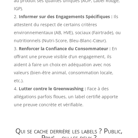
au produit ses qualités uniques (AOP, Label Rouge,
IGP).
Informer sur des Engagements Spécifiques :
Ils
attestent du respect de certains critères
environnementaux (AB, HVE), sociaux (Fairtrade), ou
nutritionnels (Nutri-Score, Bleu-Blanc-Cœur).
Renforcer la Confiance du Consommateur :
En
offrant une preuve visible d’un engagement, ils
aident à faire un choix en adéquation avec nos
valeurs (bien-être animal, consommation locale,
etc.).
Lutter contre le Greenwashing :
Face à des
allégations parfois floues, un label certifié apporte
une preuve concrète et vérifiable.
Qui se cache derrière les labels ? Public,
Privé… ou les deux ?