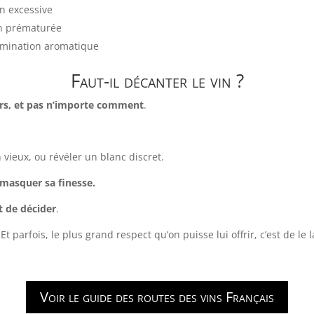
n excessive
on prématurée
amination aromatique
Faut-il décanter le vin ?
urs, et pas n’importe comment
.
n vieux, ou révéler un blanc discret.
u masquer sa finesse.
t de décider
.
 Et parfois, le plus grand respect qu’on puisse lui offrir, c’est de l
Voir le guide des routes des vins Français