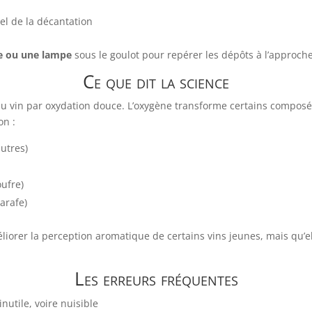
éel de la décantation
e ou une lampe
sous le goulot pour repérer les dépôts à l’approche
Ce que dit la science
u vin par oxydation douce. L’oxygène transforme certains composés 
on :
utres)
oufre)
carafe)
orer la perception aromatique de certains vins jeunes, mais qu’elle
Les erreurs fréquentes
inutile, voire nuisible