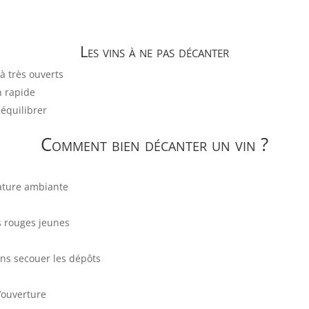
Les vins à ne pas décanter
jà très ouverts
on rapide
séquilibrer
Comment bien décanter un vin ?
rature ambiante
s rouges jeunes
sans secouer les dépôts
l’ouverture