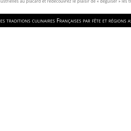
ustrielles au placard et redécouvrez le plaisir de « déguiser » les t
es traditions culinaires Françaises par fête et régions a