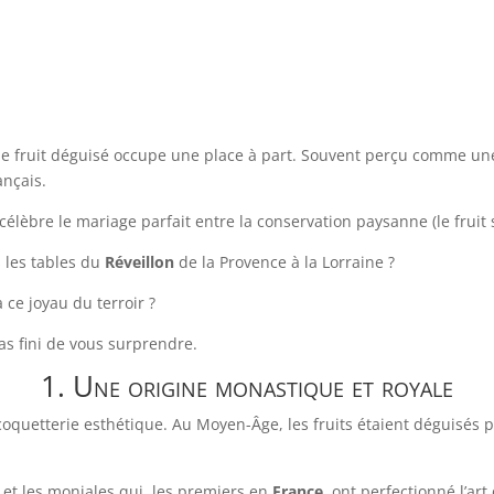
 le fruit déguisé occupe une place à part. Souvent perçu comme une
ançais.
 célèbre le mariage parfait entre la conservation paysanne (le fruit s
 les tables du
Réveillon
de la Provence à la Lorraine ?
ce joyau du terroir ?
pas fini de vous surprendre.
1. Une origine monastique et royale
coquetterie esthétique. Au Moyen-Âge, les fruits étaient déguisés 
et les moniales qui, les premiers en
France
, ont perfectionné l’ar