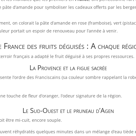
 de pâte d’amande pour symboliser les cadeaux offerts par les berger
ent, on colorait la pâte d’amande en rose (framboise), vert (pistac
leur portait un espoir de renouveau pour l’année à venir.
e France des fruits déguisés : A chaque régi
rroir français a adapté le fruit déguisé à ses propres ressources.
La Provence et la figue sacrée
ésente l’ordre des Franciscains (sa couleur sombre rappelant la ro
e touche de fleur d’oranger, l’odeur signature de la région.
Le Sud-Ouest et le pruneau d’Agen
oit être mi-cuit, encore souple.
uvent réhydratés quelques minutes dans un mélange d’eau tiède e