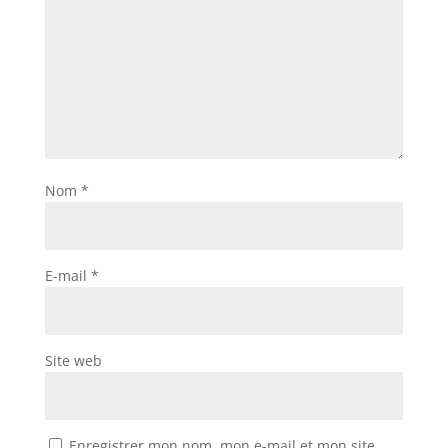
Nom
*
E-mail
*
Site web
Enregistrer mon nom, mon e-mail et mon site