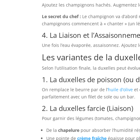
Ajoutez les champignons hachés. Augmentez l
Le secret du chef :
Le champignon va d’abord re
champignons commencent à « chanter » (un lég
4. La Liaison et l’Assaisonnem
Une fois l’eau évaporée, assaisonnez. Ajoutez l
Les variantes de la duxell
Selon l’utilisation finale, la duxelles peut évolue
1. La duxelles de poisson (ou 
On remplace le beurre par de l’
huile d’olive
et 
parfaitement avec un filet de sole ou un bar.
2. La duxelles farcie (Liaison)
Pour garnir des légumes (tomates, champignons 
De la
chapelure
pour absorber l’humidité rés
Une pointe de
crème fraîche
épaisse pour pl