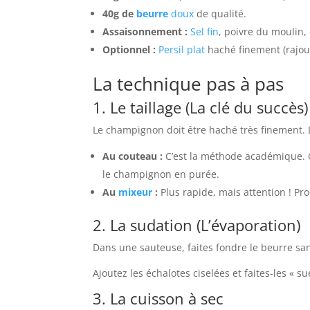
40g de
beurre
doux
de qualité.
Assaisonnement :
Sel fin
, poivre du moulin,
Optionnel :
Persil plat
haché finement (rajout
La technique pas à pas
1. Le taillage (La clé du succès)
Le champignon doit être haché très finement. D
Au couteau :
C’est la méthode académique. O
le champignon en purée.
Au
mixeur
:
Plus rapide, mais attention ! Pr
2. La sudation (L’évaporation)
Dans une sauteuse, faites fondre le beurre san
Ajoutez les échalotes ciselées et faites-les « s
3. La cuisson à sec