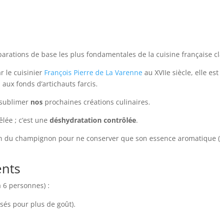
parations de base les plus fondamentales de la cuisine française c
 le cuisinier
François Pierre de La Varenne
au XVIIe siècle, elle es
aux fonds d’artichauts farcis.
 sublimer
nos
prochaines créations culinaires.
êlée ; c’est une
déshydratation contrôlée
.
ation du champignon pour ne conserver que son essence aromatique (
ents
à 6 personnes) :
sés pour plus de goût).