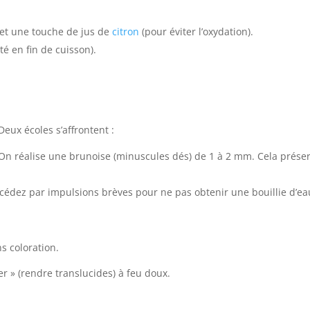
 et une touche de jus de
citron
(pour éviter l’oxydation).
é en fin de cuisson).
eux écoles s’affrontent :
n réalise une brunoise (minuscules dés) de 1 à 2 mm. Cela préserv
océdez par impulsions brèves pour ne pas obtenir une bouillie d’eau
s coloration.
uer » (rendre translucides) à feu doux.