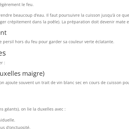
égèrement le feu.
ndre beaucoup d’eau. Il faut poursuivre la cuisson jusqu’à ce que 
er crépitement dans la poêle). La préparation doit devenir mate 
ent
e persil hors du feu pour garder sa couleur verte éclatante.
es
r :
duxelles maigre)
on ajoute souvent un trait de vin blanc sec en cours de cuisson po
géants), on lie la duxelles avec :
iduelle.
us d’onctuosité.