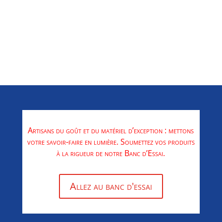
Abonnez vous
Artisans du goût et du matériel d’exception : mettons
votre savoir-faire en lumière. Soumettez vos produits
à la rigueur de notre Banc d’Essai.
Allez au banc d'essai