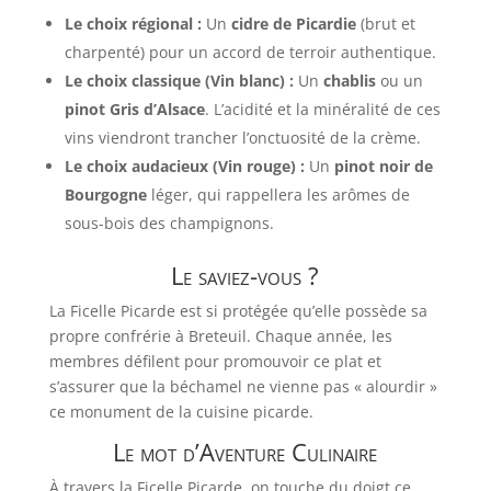
Le choix régional :
Un
cidre de Picardie
(brut et
charpenté) pour un accord de terroir authentique.
Le choix classique (Vin blanc) :
Un
chablis
ou un
pinot Gris d’Alsace
. L’acidité et la minéralité de ces
vins viendront trancher l’onctuosité de la crème.
Le choix audacieux (Vin rouge) :
Un
pinot noir de
Bourgogne
léger, qui rappellera les arômes de
sous-bois des champignons.
Le saviez-vous ?
La Ficelle Picarde est si protégée qu’elle possède sa
propre confrérie à Breteuil. Chaque année, les
membres défilent pour promouvoir ce plat et
s’assurer que la béchamel ne vienne pas « alourdir »
ce monument de la cuisine picarde.
Le mot d’Aventure Culinaire
À travers la Ficelle Picarde, on touche du doigt ce