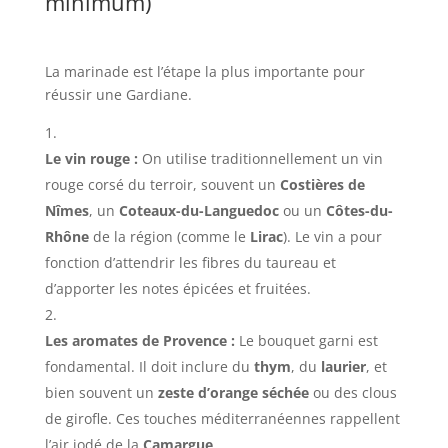
minimum)
La marinade est l’étape la plus importante pour
réussir une Gardiane.
Le vin rouge :
On utilise traditionnellement un vin
rouge corsé du terroir, souvent un
Costières de
Nîmes
, un
Coteaux-du-Languedoc
ou un
Côtes-du-
Rhône
de la région (comme le
Lirac
). Le vin a pour
fonction d’attendrir les fibres du taureau et
d’apporter les notes épicées et fruitées.
Les aromates de Provence :
Le bouquet garni est
fondamental. Il doit inclure du
thym
, du
laurier
, et
bien souvent un
zeste d’orange séchée
ou des clous
de girofle. Ces touches méditerranéennes rappellent
l’air iodé de la
Camargue
.