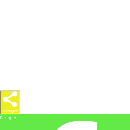
www.aventureculinaire.fr
2026
« L’abus d’alcool est dangereux pour la santé, à
consommer avec modération »
Partager
Partager