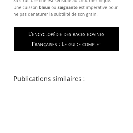
Sa structure fine est sensible au choc thermique.
Une cuisson
bleue
ou
saignante
est impérative pour
ne pas dénaturer la subtilité de son grain.
L’encyclopédie des races bovines
Françaises : Le guide complet
Publications similaires :