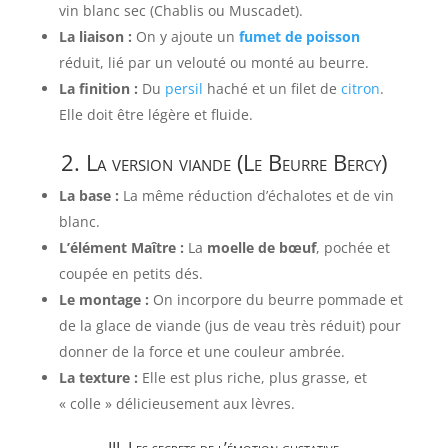
vin blanc sec (Chablis ou Muscadet).
La liaison :
On y ajoute un
fumet de poisson
réduit, lié par un velouté ou monté au beurre.
La finition :
Du
persil
haché et un filet de
citron
.
Elle doit être légère et fluide.
2. La version viande (Le Beurre Bercy)
La base :
La même réduction d’échalotes et de vin
blanc.
L’élément Maître :
La
moelle de bœuf
, pochée et
coupée en petits dés.
Le montage :
On incorpore du beurre pommade et
de la glace de viande (jus de veau très réduit) pour
donner de la force et une couleur ambrée.
La texture :
Elle est plus riche, plus grasse, et
« colle » délicieusement aux lèvres.
III. Les secrets de l’émotion gustative