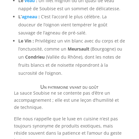
Le
veau
:
Un filet mignon ou un quasi de veau
nappé de Soubise est un sommet de délicatesse.
L’
agneau
:
C’est l’accord le plus célèbre. La
douceur de l’oignon vient tempérer le goût
sauvage de l’agneau de pré-salé.
Le Vin :
Privilégiez un vin blanc avec du corps et de
l’onctuosité, comme un
Meursault
(Bourgogne) ou
un
Condrieu
(Vallée du Rhône), dont les notes de
fruits blancs et de noisette répondront à la
sucrosité de l’oignon.
Un patrimoine vivant du goût
La sauce Soubise ne se contente pas d’être un
accompagnement ; elle est une leçon d’humilité et
de technique.
Elle nous rappelle que le luxe en cuisine n’est pas
toujours synonyme de produits exotiques, mais
réside souvent dans la patience et l’amour du geste