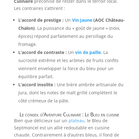
Culinaire
préconise de rester dans le terroir local.
Les contraires s’attirent :
L’accord de prestige :
Un
Vin Jaune
(AOC Château-
Chalon)
. La puissance du « goût de jaune » (noix,
épices) répond parfaitement au persillage du
fromage.
L’accord de contraste :
Un
v
in de paille
. La
sucrosité extrême et les arômes de fruits confits
viennent envelopper la force du bleu pour un
équilibre parfait.
L’accord insolite :
Une bière ambrée artisanale du
Jura, dont les notes de malt grillé complètent le
côté crémeux de la pâte.
Le conseil d’Aventure Culinaire : Le Bleu en cuisine
Bien que délicieux sur un
plateau
, le Bleu de
Septmoncel est un allié redoutable en cuisine
chaude. Contrairement à d’autres bleus, il fond de