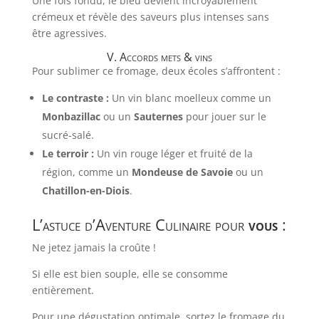
Une fois fondu, le bleu devient incroyablement
crémeux et révèle des saveurs plus intenses sans
être agressives.
V. Accords mets & vins
Pour sublimer ce fromage, deux écoles s’affrontent :
Le contraste :
Un vin blanc moelleux comme un
Monbazillac
ou un
Sauternes
pour jouer sur le
sucré-salé.
Le terroir :
Un vin rouge léger et fruité de la
région, comme un
Mondeuse de Savoie
ou un
Chatillon-en-Diois
.
L’astuce d’Aventure Culinaire pour
vous
:
Ne jetez jamais la croûte !
Si elle est bien souple, elle se consomme
entièrement.
Pour une dégustation optimale, sortez le fromage du