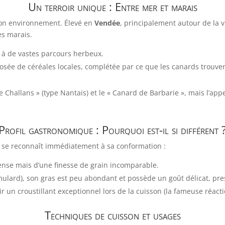
Un terroir unique : Entre mer et marais
son environnement. Élevé en
Vendée
, principalement autour de la vi
es marais.
 à de vastes parcours herbeux.
sée de céréales locales, complétée par ce que les canards trouven
Challans » (type Nantais) et le « Canard de Barbarie », mais l’app
Profil gastronomique : Pourquoi est-il si différent 
ns se reconnaît immédiatement à sa conformation :
dense mais d’une finesse de grain incomparable.
lard), son gras est peu abondant et possède un goût délicat, pres
r un croustillant exceptionnel lors de la cuisson (la fameuse réacti
Techniques de cuisson et usages