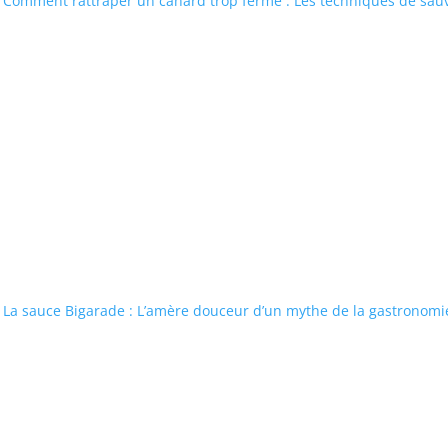
Comment rattraper un canard trop ferme : Les techniques de sau
La sauce Bigarade : L’amère douceur d’un mythe de la gastronomi