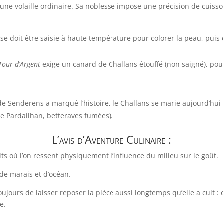
une volaille ordinaire. Sa noblesse impose une précision de cuiss
sse doit être saisie à haute température pour colorer la peau, pui
Tour d’Argent
exige un canard de Challans étouffé (non saigné), pour 
de Senderens a marqué l’histoire, le Challans se marie aujourd’hu
de Pardailhan, betteraves fumées).
L’avis d’Aventure Culinaire :
ts où l’on ressent physiquement l’influence du milieu sur le goût.
 de marais et d’océan.
urs de laisser reposer la pièce aussi longtemps qu’elle a cuit : 
e.