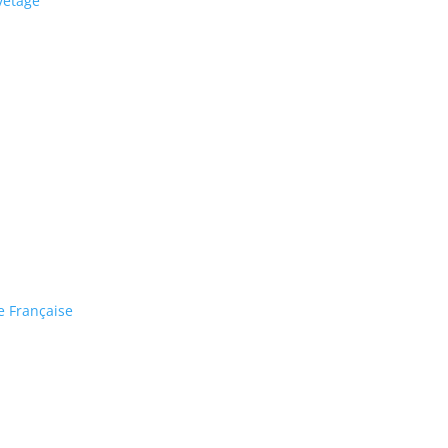
vetage
e Française