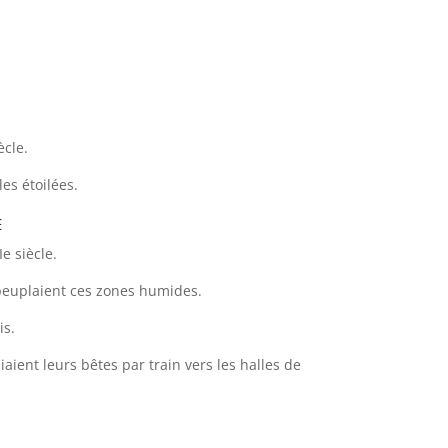
ècle.
es étoilées.
e
e siècle.
 peuplaient ces zones humides.
is.
aient leurs bêtes par train vers les halles de